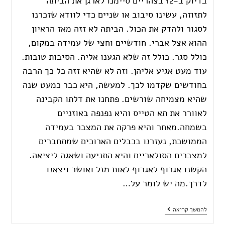
בדיוק ב-12 בצהריים סיימנו לארגן את הביתה
לתזוזה, עשינו סיבוב או שניים כדי לוודא שזכרנו
לסגור ולהדק את הכול. הביתה לא זזה מאז הראיון
ההוא אצל אברי. חודשיים וחצי של עמידה במקום,
כולל סגר. כולל זה שלא הגענו אליה. הסיבות טובות.
עוד מעט אגיע אליהן. וזה לא שהיא זזה כל כך הרבה
בחודשים שקדמו לכך. למעשה, היא כבר כמעט שנה
שהיא מצמיחה שורשים. פתחנו את דלתו הקבינה
לאוורר את תא הטייס והיא נפנפה באוזניים
בשמחה.מאחר והיא פרקה את המצבר בעמידה
הממושכת, נעזרנו בכבלים הארוכים שמתחברים
למצברים הסולאריים והיא התניעה ושאגה ליציאה.
הקשנו אגרוף לאגרוף לאות מזל ואושר ויצאנו
לדרך.מה יש לומר על…
להמשך קריאה