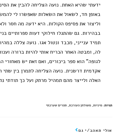
ידעתי שהיא האחת. נועה הצליחה להבין את הסיפו
באופן חד, לשאול את השאלות שאפשרו לי להמשי
וליצור את פסיפס הקולות. היא ידעה מה חסר ולא
בבהירות. גם שהתגלו חילוקי דעות ספרותיים בניי
תמיד ענייני, מכבד ונטול אגו. נועה צללה במהיר
לה, ומבטה האחר הכריח אותי להיות ברורה וענוו
לגופה" הוא ספר ביכורים, ואם זאת יש מאחורי ה
אקדמית דרשנית. נועה הצליחה לתמרן בין שתי הא
האלה ולייצר מהם תמהיל מרתק ועל כך תודתי נתו
תגיות
:
מיניות
,
משולחן העורכת
,
ספרים שערכתי
אולי תאהב/י גם