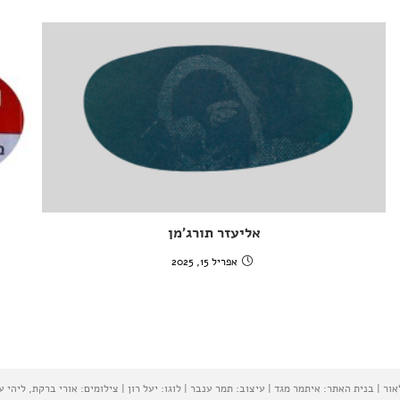
אליעזר תורג'מן
אפריל 15, 2025
 | בנית האתר: איתמר מגד | עיצוב: תמר ענבר | לוגו: יעל רון | צילומים: אורי ברקת, ליהי ע