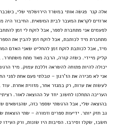
אלה קנר פגשה אותי במשרד הירושלמי שלי, כשכבר ח
ארוזים לקראת המעבר לבית המשאית. החיבור היה מיי
לפעמים אני מתחברת לספר, אבל לוקח לי זמן להתחבר
מתחברת מיד לכותבת, אבל לוקח זמן להבין את הספר
מיד, אבל לכותבת לוקח זמן להחליט שאני האדם המת
קליק מיידי. כשזה קורה, הרבה מאד מתח משתחרר. בא
יכולה להיות פתוחה להשראה וללכת עמוק. מיד הרגשת
אני לא מכירה את הז'רגון – טבלתי פעם אחת לפני הח
לעשות את ערות, רק במגזר אחר, מזווית אחרת. עוד
העריכה התחלנו לחשוב יחד על ההוצאה לאור. רציתי
בהוצאה שלי, אבל הרגשתי שספר כזה, שהנושאים שלו
גב חזק יותר. ידיעות ספרים וזמורה – שתי הוצאות ש
חשבו, שקלו וסירבו. הסיבות היו שונות, ורק העידו