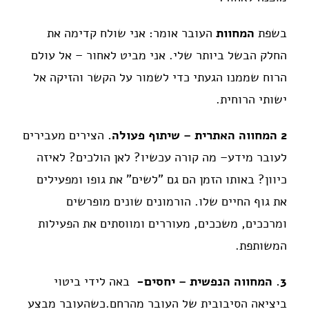
בשפת
המחוות
העובר אומר: אני שולח קדימה את
החלק הבשל ביותר שלי. אני מביט לאחור – אל עולם
הרוח שממנו הגעתי כדי לשמור על הקשר והזיקה אל
ישותי הרוחית.
2 המחווה האתרית – שיתוף פעולה.
הצירים מעבירים
לעובר מידע– מה קורה עכשיו? לאן הולכים? לאיזה
כיוון? באותו הזמן הם גם "לשים" את גופו ומפעילים
את גוף החיים שלו. הורמונים שונים מופרשים
ומרככים, משככים, מעוררים ומווסתים את הפעילות
המשותפת.
3. המחווה הנפשית – יחסים-
באה לידי ביטוי
ביציאה הסיבובית של העובר מהרחם.כשהעובר מבצע