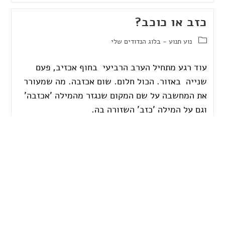
כזב או כוכב?
נוע תנוע - בלוג הנדודים שלי
עוד רגע מתחיל הערב הרביעי בחוף אכזיב, פעם
שנייה באזור. הכול חלום. שום אכזבה. מה שמעורר
את המחשבה על שם המקום שנגזר מהמילה 'אכזבה'
וגם על המילה 'כזב' השזורה בה.
להמשך קריאה
בתו של מלך הים
בבטן האדמה - מחשבות
/
חניכה נשית
ברוכה הבאה לממלכת המצולות שלי, כמו בסדרות,