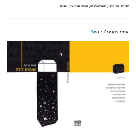
תגיות
:
הר סיני
,
מטריארכיה
,
מרים הנביאה
,
שירה
אולי תאהב/י גם