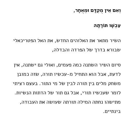
וְאִם אֵין מֻקְדָּם וּמְאֻחָר,
עַכְשָׁו תּוֹרָתָהּ
השיר מתאר את האלוהים החדש, את האל הפטריכאלי
שבורא בדרך של הפרדה והבדלה,
סיום השיר השתנה כמה פעמים, ואולי גם ישתנה, אין
לדעת, אבל הוא התחיל מ-עכשיו תורה, שזה כמובן
משחק מלים בין תורה לבין של מי התור. בעצם רציתי
לומר שעכשיו תורי, אבל גם תור של הדתות הנשיות.
מתישהו נחתה המילה תורתה שעושה את העבודה,
בינתיים.