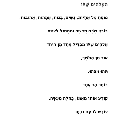
האֱלֹהִים שֶׁלּוֹ
פּוֹסֵחַ עַל אֲחָיוֹת, נָשִׁים, בָּנוֹת, אִמָּהוֹת, אֲהוּבוֹת.
בּוֹרֵא שָׂפָה חֲדָשָׁה וּמַתְחִיל לְצַוּוֹת.
אֱלֹהִים שֶׁלּוֹ מַבְדִּיל אֶחָד מִן הַיַּחַד
אוֹר מִן הַחֹשֶׁךְ,
תֹּהוּ מִבֹּהוּ.
בּוֹחֵר הַר אֶחָד
קוֹרֵעַ אוֹתוֹ מֵאִמּוֹ, כְּחָלָה מֵעִסָּה.
צוֹבֵט לוֹ עַם נִבְחַר