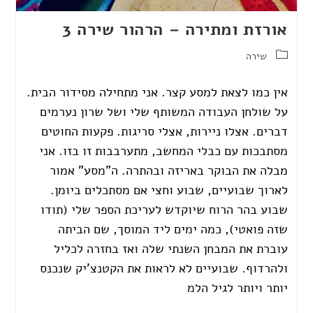
אורזת ומתירה – הרהור שירה 3
שירה
אין כמו לצאת למסע קצר. אני מתחילה מסידור הבית.
על שולחן העבודה המשותף שלי ושל שרון נערמים
דברים. אצלו ניירות, אצלי סריגות. פקעות החוטים
מסתבכות עם כבלי המחשב, מתערבבות זו בזו. אני
מבלה את הבוקר באריזה ובהתרה. ה”מסע” אמור
לארוך שבועיים, שבוע וחצי אם מסתכלים ביומן.
שבוע בהר הרוח שיוקדש לעריכת הספר שלי (תודו
שזה פואטי), כמה ימים ליד המוסך, שם הביתה
עוברת את המבחן השנתי שלה ואז בחזרה לכליל
ולהרדוף. שבועיים לא לראות את הקטנצ’יק שנכנס
יותר ויותר לגיל הלמ