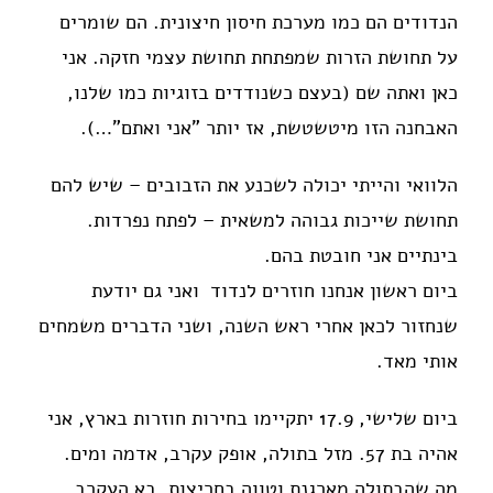
הנדודים הם כמו מערכת חיסון חיצונית. הם שומרים
על תחושת הזרות שמפתחת תחושת עצמי חזקה. אני
כאן ואתה שם (בעצם כשנודדים בזוגיות כמו שלנו,
האבחנה הזו מיטשטשת, אז יותר "אני ואתם"…).
הלוואי והייתי יכולה לשכנע את הזבובים – שיש להם
תחושת שייכות גבוהה למשאית – לפתח נפרדות.
בינתיים אני חובטת בהם.
ביום ראשון אנחנו חוזרים לנדוד ואני גם יודעת
שנחזור לכאן אחרי ראש השנה, ושני הדברים משמחים
אותי מאד.
ביום שלישי, 17.9 יתקיימו בחירות חוזרות בארץ, אני
אהיה בת 57. מזל בתולה, אופק עקרב, אדמה ומים.
מה שהבתולה מארגנת וטווה בחריצות, בא העקרב