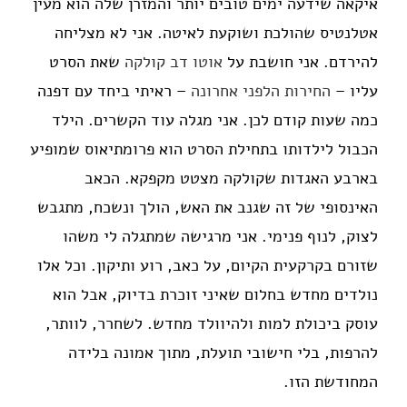
איקאה שידעה ימים טובים יותר והמזרן שלה הוא מעין
אטלנטיס שהולכת ושוקעת לאיטה. אני לא מצליחה
להירדם. אני חושבת על
אוטו דב קולקה
שאת הסרט
עליו –
החירות הלפני אחרונה
– ראיתי ביחד עם דפנה
כמה שעות קודם לכן. אני מגלה עוד הקשרים. הילד
הכבול לילדותו בתחילת הסרט הוא פרומתיאוס שמופיע
בארבע האגדות שקולקה מצטט מקפקא. הכאב
האינסופי של זה שגנב את האש, הולך ונשכח, מתגבש
לצוק, לנוף פנימי. אני מרגישה שמתגלה לי משהו
שזורם בקרקעית הקיום, על כאב, רוע ותיקון. וכל אלו
נולדים מחדש בחלום שאיני זוכרת בדיוק, אבל הוא
עוסק ביכולת למות ולהיוולד מחדש. לשחרר, לוותר,
להרפות, בלי חישובי תועלת, מתוך אמונה בלידה
המחודשת הזו.