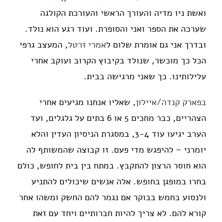
ואשת ניו מדיה והעורך הראשי והעורכת הקולגה
שערכה את הספר ואני והסופרת. ועוד רגע הוא נולד.
ובדרך אני גם אומרת שלום ל
אמרי זרטל
, המעצב גרפי
הכל כך מוכשר, שנולד בקיבוץ הקרוב ועוקב אחרי
עלילותינו. כך שאני מרגישה בבית.
בפארק קנדה/איילון
, שאליו אנחנו מגיעים אחרי
הצהריים, כבר מחכים 5 או 6 בתים על גלגלים, ועד
הערב יגיעו עוד 3-4, במסגרת הניסיון העדין והלא
יומרני – להיפגש מדי פעם. זו קבוצה שהמשותף לה
הוא חוסר הרצון להתקבץ. במתח בין בית לחופש, כולם
בחרו במופגן בחופש. אלה אנשים שיכולים להתניע
ולנסוע בחמש בבוקר אם נגמר להם החשק ומשהו אחר
קורא להם. לא צריך להיות חברותיים ויחד עם זאת