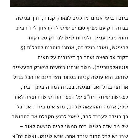
ביום רביעי אנחנו מדלגים לפארק קנדה, דרך פגישה
בנווה ירק עם מפיץ ספרים שיש לו קראוון ליד הבית
והוא מבין עניין, ולמרות שיש לנו רק 20 דקות
להיפגש, ואולי בגלל זה, אנחנו חותכים לתכל'ס (5
דקות על הפצה ואחר כך דיבורים על תאים
פוטואלקטריים). משם אנחנו נוסעים לפארק התעשייה
שוהם, הוא עושה קניות בסופר חצי חינם או הכל בזול
או חצי בזול ואני נפגשת בכנרת זמורה ביתן דביר,
לפגישת שיווק ויח"צ על הספר החדש שההוצאה לאור
שלי, אדמה וההוצאה שלהם, מוציאים ביחד. אני כל
כך רגילה לעבוד לבד, שאני לרגע מקבלת את התחושה
של מה שזה כשיש בית ממשי לבית הוצאה לאור –
שבו יש לכל תחום עובד אחר. איש שיווק, ואשת יח"צ