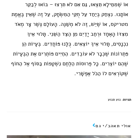
אוֹ שֶׁמִּמֵּילָא תֵּצְאוּ, גַּם אִם לֹא תִּרְצוּ – בּוֹאוּ לְבַקֵּר
אוֹתָנוּ. נִצְחַק בְּיַחַד עַל חֻקֵּי הַמִּשְׂחָק, עַל זֶה שֶׁאֵין בֶּאֱמֶת
מטריקס, אוֹ שֶׁיֵּשׁ, זֶה לֹא מְשַׁנֶּה. הָעוֹלָם גֶּשֶׁר צָר מְאֹד
מִצִּדּוֹ הָאֶחָד וּרְחַב יָדַיִם מִן הַצַּד הַשֵּׁנִי. תָּלוּי אֵיךְ
נִכְנָסִים, תָּלוּי אֵיךְ יוֹצְאִים. כֻּלָּנוּ פּוֹחֲדִים. בְּעָיוֹת הֵן
פִּתְרוֹנוֹת שֶׁכְּבָר לֹא עוֹבְדִים. הַחַיִּים פּוֹתְרִים אֶת הַבְּעָיוֹת
שֶׁהֵם יוֹצְרִים. כָּל פְּרוּסוֹת הַלֶּחֶם נִשְׁטָפוֹת בַּסּוֹף אֶל הַחוֹף
שֶׁקּוֹרְאִים לוֹ הַכֹּל אֶפְשָׁרִי.
תגיות
:
נוע תנוע
אולי תאהב/י גם