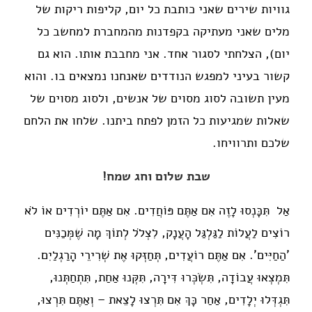
גוויות שירים שאני כותבת כל יום, קליפות ריקות של
מלים שאני מעתיקה בקפדנות מהמחברת למחשב כל
יום), הצלחתי לסגור אחד. אני מחבבת אותו. הוא גם
קשור בעיני למפגש הנודדים שאנחנו נמצאים בו. והוא
מעין תשובה לסוג מסוים של אנשים, ולסוג מסוים של
שאלות שמגיעות כל הזמן לפתח ביתנו. שלחו את הלחם
שלכם ותרוויחו.
שבת שלום וחג שמח!
אַל תִּכָּנְסוּ לָזֶה אִם אַתֶּם פּוֹחֲדִים. אִם אַתֶּם יוֹרְדִים אוֹ לֹא
רוֹצִים לַעֲלוֹת לַגַּלְגַּל הָעֲנָק, לִצְלֹל לְתוֹךְ מָה שֶׁמְּכַנִּים
'הַחַיִּים'. אִם אַתֶּם רוֹעֲדִים, תְּחַזְּקוּ אֶת שְׁרִירֵי הָרַגְלַיִם.
תִּמְצְאוּ עֲבוֹדָה, תִּשְׂכְּרוּ דִּירָה, תִּקְּנוּ אַחַת, תִּתְחַתְּנוּ,
תִּגְדְּלוּ יְלָדִים, אַחַר כָּךְ אִם תִּרְצוּ לָצֵאת – וְאַתֶּם תִּרְצוּ,