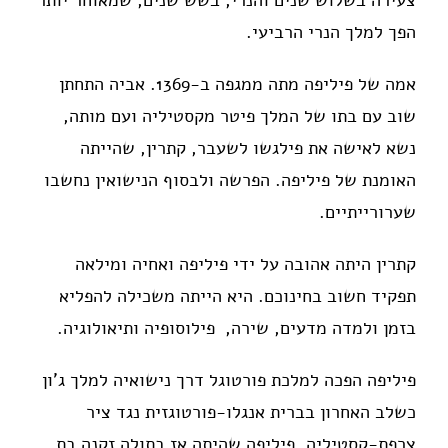
צעירה בשלוש שנים והנרי, בשש שנים, שמאוחר יותר
הפך למלך הנרי הרביעי.
אמה של פיליפה מתה ממגפה ב-1369. אביה התחתן
שוב עם בתו של המלך פיטר מקסטיליה ועם מותה,
נשא לאישה את פילגשו לשעבר, קתרין, שהייתה
האומנת של פיליפה. הפרשה ולבסוף הנישואין נחשבו
שערורייתיים.
קתרין היתה אהובה על ידי פיליפה ואחיה ומילאה
תפקיד חשוב בחינוכם. היא הייתה משכילה להפליא
בזמן ולמדה מדעים, שירה, פילוסופיה ותיאולוגיה.
פיליפה הפכה למלכת פורטוגל דרך נישואיה למלך ג'ון
כשלב האחרון בברית אנגלו-פורטוגזית נגד ציר
צרפת-קסטיליה. פיליפה שהיתה אז בתולה זקנה בת