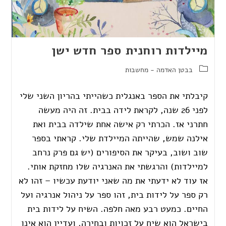
מיילדות רוחנית ספר חדש ישן
בבטן האדמה - מחשבות
קיבלתי את הספר באנגלית כשהייתי בהריון השני שלי
לפני 26 שנה, לקראת לידה בבית. זה היה מעשה
חתרני אז. הכרתי רק אישה אחת שילדה בבית ואת
אילנה שמש, שהייתה המיילדת שלי. קראתי בספר
שוב ושוב, בעיקר את הסיפורים (יש גם פרק נרחב
למיילדות) והרגשתי את האנרגיה שלו מחזקת אותי.
אז עוד לא ידעתי את מה שאני יודעת עכשיו – זהו לא
רק ספר על לידות בית, זהו ספר על ניהול אנרגיה ועל
החיים. כמעט רבע מאה חלפה. השיח על לידות בית
בישראל הוא שיח על זכויות ובחירה. ועדיין הוא אינו