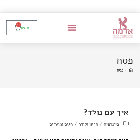
0
₪
0
פסח
>
פסח
איך עם נולד?
ביוגרפיה
/
הריון ולידה
/
חגים ומועדים