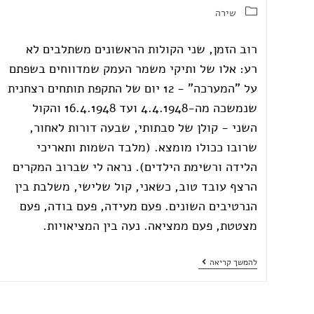
שירה
רוב הזמן, שני הקולות הראשונים משתלבים לא
רע: אלו של ותיקי משמר העמק שמדווחים בשפתם
על "המערכה" - 12 יום של התקפת תותחים רצחנית
שנמשכה מה-4.4.1948 ועד 16.4.1948 והקול
השני - קולן של סבתותי, שבעה דורות לאחור,
שרובו ככולו מומצא. (מלבד השמות ותאריכי
הלידה ורשימת הילדים). נראה לי שברוב המקרים
הרצף עובד טוב, כשאני, קול שלישי, משלבת בין
הנרטיבים השונים. פעם מעידה, פעם בודה, פעם
מצטטת, פעם ממציאה. נעה בין המציאויות.
להמשך קריאה