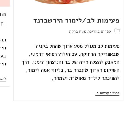
הב
פעימות לב/לימור הירשברנד
ספרים בעריכת נועה ברקת
תהל
פעימות לב מגולל מסע ארוך שהחל בקניה
חיי
שבאפריקה הרחוקה, עם חילוץ רפואי דרמטי,
בעו
המאבק להצלת חייה של בר והניצחון הזמני; דרך
חיי
השיקום הארוך שעברה בר, בליווי אמה לימור,
להפיכתה לילדה מאושרת ושמחה;
להמש
להמשך קריאה