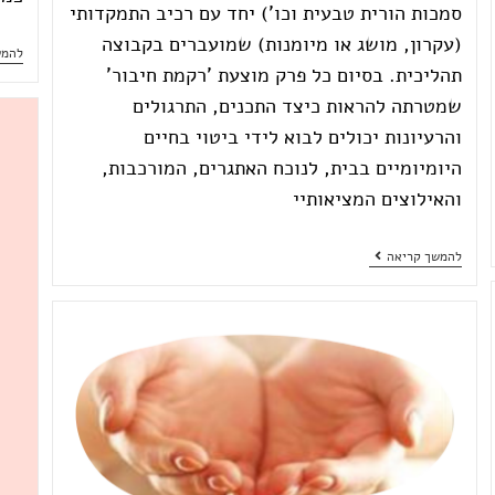
סמכות הורית טבעית וכו') יחד עם רכיב התמקדותי
(עקרון, מושג או מיומנות) שמועברים בקבוצה
להמש
תהליכית. בסיום כל פרק מוצעת 'רקמת חיבור'
שמטרתה להראות כיצד התכנים, התרגולים
והרעיונות יכולים לבוא לידי ביטוי בחיים
היומיומיים בבית, לנוכח האתגרים, המורכבות,
והאילוצים המציאותיי
להמשך קריאה