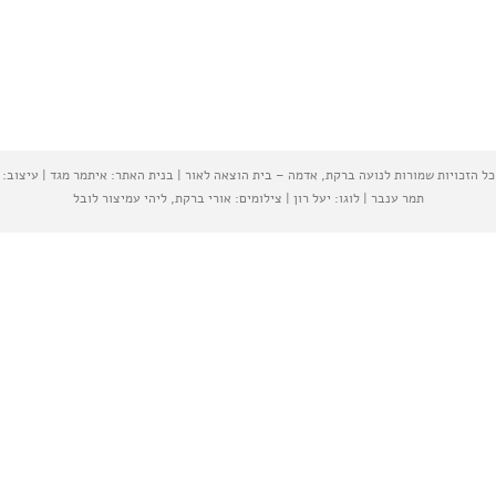
רות לנועה ברקת, אדמה – בית הוצאה לאור | בנית האתר: איתמר מגד | עיצוב:
ר ענבר | לוגו: יעל רון | צילומים: אורי ברקת, ליהי עמיצור לובל