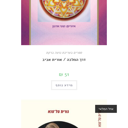
ספרים בעריכת נועה ברקת
דרך המלכה / אורית אביב
₪
51
מידע נוסף
מלאי