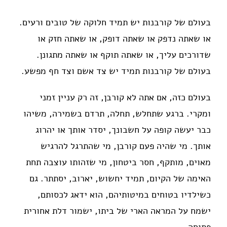
בעולם של קורבנות יש תמיד חלוקה של טובים ורעים.
או שאתה נדפק או שאתה דופק, או שאתה חזק או
שדורכים עליך, או שאתה תוקף או שאתה מתגונן.
בעולם של קורבנות תמיד יש צד אשם וצד חף מפשע.
בעולם כזה, אם אתה לא קורבן, זה רק עניין זמני
ומקרי. ברגע שתחלש, תחלה, תרדם בשמירה, משיהו
כבר יעשה קופה על חשבונך, יסדר אותך או יהרוג
אותך. מי שהיה פעם קורבן, מי שהתרגל להרגיש
מאוים, מותקף, חסר ביטחון, מי שזהותו עוצבה תחת
האימה של הקיום, תמיד יחשוש, יארוב, יסתתר. גם
כשילדיו בטוחים במיטותיהם, הוא ידאג לכסותם,
ישמח על המראה הארי של ביתו, ישמור דלת אחורית