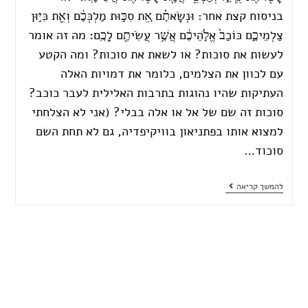
בניסוח קצת אחר: וּנְשָׂאתֶ֗ם אֵ֚ת סִכּ֣וּת מַלְכְּכֶ֔ם וְאֵ֖ת כִּיּ֣וּן
צַלְמֵיכֶ֑ם כּוֹכַב֙ אֱלֹ֣הֵיכֶ֔ם אֲשֶׁ֥ר עֲשִׂיתֶ֖ם לָכֶֽם׃ מה זה אומר
לעשות את סוכות? או לשאת את סוכות? ומה הקטע
עם לכוון את הצלמים, כלומר את דמויות האלה
העתיקות שהיו נהוגות בתרבות האלילית לעבר כוכב?
סוכות זה שם של אל או אלה בבלי? (אני לא הצלחתי
למצוא אותו בפתניאון בוויקיפדיה, גם לא תחת השם
סוכוד…
להמשך קריאה