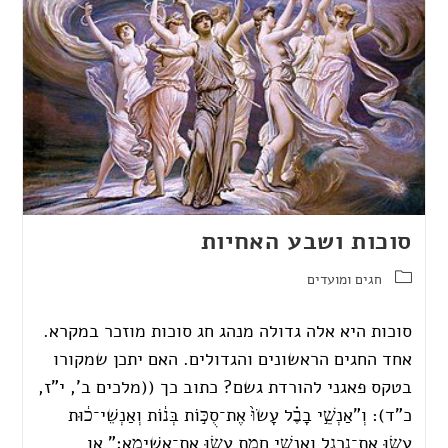
סוכות ושבע האחיות
חגים ומועדים
סוכות היא אלה גדולה מנהג חג סוכות מוזכר במקרא.
אחד החגים הראשונים והגדולים. האם יתכן שמקורו
בטקס פאגני להורדת גשם? כתוב כך ((מלכים ב', י"ז,
כ"ד): וְ"אַנְשֵׁ֣י בָבֶ֗ל עָשׂוּ֙ אֶת־סֻכּ֣וֹת בְּנ֔וֹת וְאַנְשֵׁי־כ֔וּת
עָשׂ֖וּ אֶת־נֵֽרְגַ֑ל וְאַנְשֵׁ֥י חֲמָ֖ת עָשׂ֥וּ אֶת־אֲשִׁימָֽא׃" או