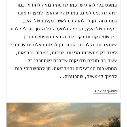
כמעט בלי להרגיש, כמו שהסתיו נהיה לחורף, כמו
שהקרח נמס למים, כמו שהזרע הופך לניצן והסוכר
נמס בתה. תן לי להתקדם לאט, בקצבו של הצב,
בקצבו של העץ, קדימה ולמעלה כל הזמן. תן לי ללכת
בין שתי נקודות בקו ישר וגם אם מתפתלת הדרך
שתמיד תהיה לכיוון הנכון. תן לרשת האלוהית שבתוכי
לצוד רק מחשבות מזינות, טובות, יוצרות ובוראות,
עשה בה חורים מדויקים שדרכם ישתחררו כל
המחשבות המרעילות והמדכאות. תן למחשבותי כוח
להפוך למעשים, שהכוונות…
להמשך קריאה