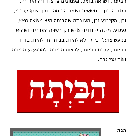
הביתה. וטראח בומס, פעמונים צלצלו וזה היה זה.
השם הנכון – משאית ושמה הביתה. וכן, אסף ענברי,
וכן, הקיבוץ וכן, העובדה שהביתה היא משאת נפש,
געגוע, מילה ייחודית שיש רק בשפה העברית ושהיא
כמעט פועל, כי זה לא להיות בבית, זה להיות בדרך
הביתה, ללכת הביתה, לרצות הביתה, להתגעגע הביתה.
ושם אני גרה.
הנה