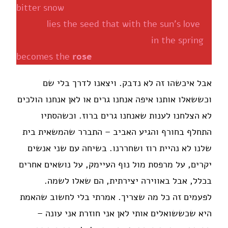
bitter snow
lies the seed that with the sun's love
in the spring
becomes the
rose
אבל איכשהו זה לא נדבק. ויצאנו לדרך בלי שם
וכששאלו אותנו איפה אנחנו גרים או לאן אנחנו הולכים
לא הצלחנו לענות שאנחנו גרים ברוז. וכשהסתיו
התחלף בחורף והגיע האביב – התברר שהמשאית בית
שלנו לא נהיית רוז ושחררנו. בשיחה עם שני אנשים
יקרים, על מרפסת מול נוף העיימק, על נושאים אחרים
בכלל, אבל באווירה יצירתית, הם שאלו לשמה.
לפעמים זה כל מה שצריך. אמרתי בלי לחשוב שהאמת
היא שכששואלים אותי לאן אני חוזרת אני עונה –