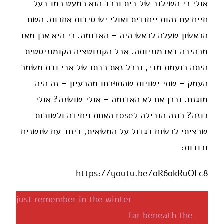
אולי כי השילוב של בית ורכב הוא כמעט כמו בעל
חיים עם זהות ייחודית ואולי יש סיבות אחרות. השם
הראשון שעלה לראש היה – האדומה. כי היא אכן מאד
מרהיבה באדמוניותה. אבל הקונוטציה הקומוניסטית
היתה רועמת מדי, ובכל זאת כבתו של אבי ובת משמר
העמק – שתי ישויות שהתפכחו מהרעיון – זה היה
מוגזם. ובכן אם לא האדומה – אולי שושנה? אולי
רוזה? רוזה הובילה
לrose
האחת ויחידה ולשורות
שרציתי לרשום בגדול על המשאית, ביחד עם שושנים
ורודות:
https://youtu.be/oR6okRuOLc8
just remember in the winter
far beneath the