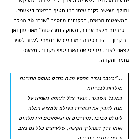
טבעית הנלווית לעשייה ולצורך ליידע בה. הוא קצר
וחולף ואפשר לקנח איתו כמו חטיף בריאות דיאטתי.
המשפטים הבאים, הלקוחים מהספר "שובו של המלך
– גבריות מלאת אהבה, תשוקה ומנהיגות" מאת טון ואן
דר קרון – היו הסיבה המרכזית שנרתמתי לעזור לספר
לצאת לאור. זיהיתי את הארכיטיפ מקרוב. מצאתי
נחמה ותקווה.
…"בעבר נערך המסע מטה כחלק מטקס החניכה
מילדות לגבריות
במעגל השבטי. הנער צלל לעומק נשמתו על
מנת להבין את תפקידו בעולם ולמצוא חמלה
לעולם סביבו. מדריכים או שאמאנים היו מלווים
אותו דרך התהליך הקשה, שלעיתים כלל גם כאב
פיזימ במבחני חניכה