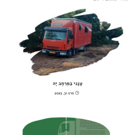
עָנָנִי בַמֶּרְחָב יָהּ
מרץ 31, 2025