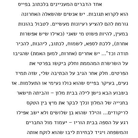
אחד הדברים המעניינים בלכתוב בפייס
הוא לקרוא תגובות. יש אנשים שהשאלה האחרונה
גורמת להם להציע רעיונות מעשיים. לטבול בהונות
במעין, להיות פשוט מי שאני (כאילו שיש אפשרות
אחרת), ללכת לספא, לשמוח, לכתוב, ליהנות, להכיר
תודה וכד'… יש אחרים (אחרות, למען האמת) שהגיבו
על השרשרת המהממת וחלק ביקשו בפרטי את
הפרטים. חלק אחר הגיב על הכתיבה שלי, שזה תמיד
נעים, בעיקר בפייס שהוא כולו נעימי או התעלמות. אז
בשבוע הבא נישן לילה בבית מלון – והביתה תישאר
בחנייה של המלון ונלך לבקר את מיץ בין הטקס
לריקודים… והילד שהוא בן שלושים ולא ישב אפילו
רגע על הספה בבית הוריו – יעמוד מול החברים
והמשפחה ויגיד לבחירת ליבו שהוא לוקח אותה