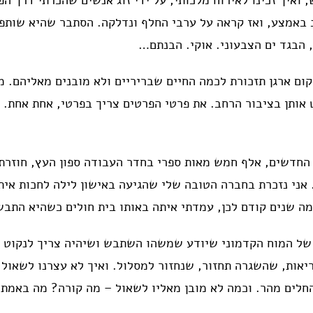
ואיך זכינו לאירוח מלכותי, על ידי זוג אנשים שהכרתי דרך הפ
וב באמצע, ואז קראה על ערבי החלף ונדלקה. הסתבר שהיא שותפ
 הבגד ים הצבעוני. אוקי. הבנתם…
ום ארגן תזכורת לכמה החיים שבריריים ולא מובנים מאליהם. מכ
 אותן בציבור הרחב. את פרטי הפרטים צריך בפרטי, אחת אחת.
חדש והיפה. רהיטי החדשים, אלף חמש מאות ספרי בחדר העבודה ספון העץ, 
אני נזכרת בחברה הטובה שלי שהגיעה באישון לילה לחכות איתי
ה שנים קודם לכן, עמדתי איתה באותו בית חולים כשהיא הת
מי של המוח הקדמוני שיודע שמשהו השתבש ושיהיה צריך לנקוט 
בריאות, שהשגרה תחזור, שנחזור למסלול. ואיך לא עצרנו לשאו
החלים מהר. וכמה לא מובן מאליו לשאול – מה קורה? מה באמת