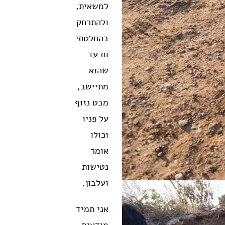
למשאית,
ולהתרחק
בהחלטתי
ות עד
שהוא
מתיישב,
מבט נזוף
על פניו
וכולו
אומר
נטישות
ועלבון.
אני תמיד