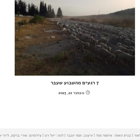
7 רגעים מהשבוע שעבר
נובמבר 22, 2025
 | בנית האתר: איתמר מגד | עיצוב: תמר ענבר | לוגו: יעל רון | צילומים: אורי ברקת, ליהי ע