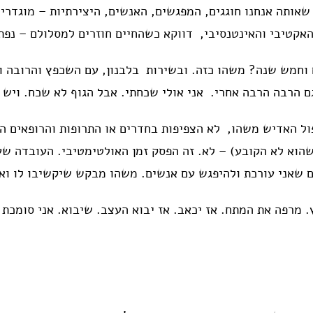
 שאותה אנחנו חוגגים, המפגשים, האנשים, היצירתיות – מוגדר
 האקטיבי והאינטנסיבי, דווקא כשהחיים חוזרים למסלולם – נפ
וחמש שנה? משהו כזה. ובשירות בלבנון, עם השכפץ והרובה וה
גם הרבה הרבה אחרי. אני אולי שכחתי. אבל הגוף לא שכח. ויש ל
ול האדיש משהו, לא הצפיפות בחדרים או התרופות והרופאים ה
שהוא לא הקובע) – לא. זה הפסק זמן האולטימטיבי. העובדה ש
ים שאני עורכת ולהיפגש עם אנשים. משהו מבקש שיקשיבו לו וא
. מרפה את המתח. אז יכאב. אז יבוא העצב. שיבוא. אני סומכת 