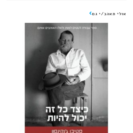
אולי תאהב/י גם