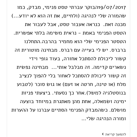
19/07/2017הבוקר עברתי טסט פנימי, מבדק, כמו
שהמורה שלי לנהיגה (ולחיים, את זה הוא לא יודע...)
מכנה זאת. כנראה אעבור טסט, אבל לעבור את
הטסט הפנימי באמת - נראית משימה בלתי אפשרית.
הטסטר הפנימי שלי הוא מחמיר בהרבה.התחלנו
ברברס. יש לי בעייה עם רברס. מבחינה מוטורית זה
קשור ליכולת להסתכל אחורה, בעוד גופי וידי
נשארים קדימה. זה מבלבל אותי... מבחינה נפשית
זה קשור ליכולת להסתכל לאחור בלי להפוך לנציב
מלח (או טינה, חרטה או זעם) או גוש סוכר (לטבוע
בנוסטלגיה למשל).אחר כך נסעתי. ביצעתי פניות
ימינה ושמאלה, אחת מהן מאתגרת במיוחד בוצעה
מושלם. כשהמבדק הפנימי הסתיים עברנו על ההערות
ומורה הנהיגה שלי…
להמשך קריאה