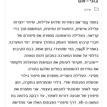
בתי-אם
שירה
בספר בָּתֵּי־אֵם נשזרות שלוש עלילות, שיחד יוצרות
עלילה אישית, היסטורית ומיתית, הנחשפת תוך כדי
קריאה. העלילה הראשונה מספרת את סיפורם של
חברי קיבוץ משמר העמק במהלך עשרת ימי המערכה
באפריל 1948, כפי שתועדו בזמן אמת. כבת הקיבוץ
גדלתי על אתוס המערכה כמכונן זהות וגאווה
יישובית. חקרתי לעומק את הנפשות הפועלות ולקחתי
את החירות להשתמש במלים שלהם כתורה
מסיני. העלילה השנייה מספרת את סיפור גילוי
שושלת הסבתות שלי. גילוי שהתרחש במקרה, זמן
קצר לאחר שהפכתי לסבתא בעצמי. אני מספרת את
סיפורן של שבעה דורות לאחור, עד רבקה בלומה בת
המאה ה-18. דרך סיפורי הסבתות האלו אני מחדשת