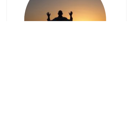
להתחבק בדרך לאחדות
בבטן האדמה - מחשבות
מוטי הגיע אלי בוקר אחד לפני שנתיים בדיוק. הוא
לבש לבן, חלץ את סנדליו בכניסה לחדר העבודה שלי
בהרדוף והושיט את זרועותיו לחיבוק ממושך. הוא לא