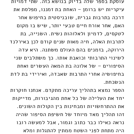
עוסקת בספר שלה בדיוק בנושא כזה. שתי דמויות
עיקריות יש ברומן – האחת בת זמננו, מפלסת את
דרכה בתרבות גברית, שובניסטית בחיפוש אחר
האם, אחר אורח חיים טבעי יותר, שיש בו מקום
לטקסים, לדמיון ולאלוהות נשית. השנייה, בת
לתרבות האלה, חיה מאות שנים קודם לכן באירלנד
הירוקה, בזמנים בהם העולם משתנה. היא עדה
לשינוי התרבותי וכואבת אותו. כך משתלבים שני
הסיפורים – של אלונה בת המאה העשרים ואחת
בחיפושיה אחרי התרבות שאבדה, ואירידי בת לדת
הנשכחת.
הספר נמצא בתהליך עריכה מתקדם. אנחנו חוקרות
יחד את העלילה של כל אחת מהגיבורות, מדייקות
את ההתרחשויות ומבחינות בין הקולות השונים.
זהו תהליך מאד מיוחד של חשיפת הסיפור שהיה
נראה כאילו כבר כתוב וגמור, אבל למעשה רובו
היה מתחת לפני השטח ממתין להתגלות ומלא