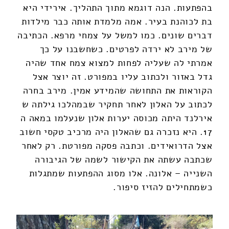
בהפתעות. הנה דוגמא מתוך התהליך. אירידי היא
בת לכוהנת בעיר. אמה מלמדת אותה כבר מילדות
דברים שונים. כמו למשל על צמחי מרפא. הכתיבה
של מירב לא ירדה לפרטים. כשחשבנו על כך
אמרתי לה שעליה לפחות למצוא צמח אחד שהיה
גדל באזור ולכתוב עליו במפורט. זה יוצר אצל
הקוראות את התחושה שהמידע אמין. מירב בחרה
לכתוב על האלון לאחר תחקיר שבמהלכו גילתה ש
אירלנד היתה מכוסה יערות אלון שנעלמו במאה ה
17. היא נזכרה גם שהאלון היה מרכיב טקסי חשוב
אצל הדרואידים. וכתבה פסקה מפורטת. רק לאחר
שכתבה עשתה את הקישור לשמה של הגיבורה
השנייה – אלונה. אלו מסוג ההפתעות שמתגלות
כשמתחילים להזיז סיפור.