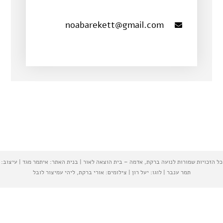
noabarekett@gmail.com
כל הזכויות שמורות לנועה ברקת, אדמה – בית הוצאה לאור | בנית האתר: איתמר מגד | עיצוב:
תמר ענבר | לוגו: יעל רון | צילומים: אורי ברקת, ליהי עמיצור לובל