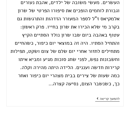
העשרים. מעשי משובה של ילדים, אהבת נעורים
וגבורת לוחמים הופכים את סיפורו הפרטי של שרון
אלמקיאס ז"ל לספר המעורר הזדהות והתרגשות גם
בקרב מי שלא הכירו את שרון בחייו. פרק ראשון:
עטוף באהבה ביום שבו שרון נולד הסתיים הקיץ
והתחיל הסתיו. היה זה במוצאי יום כיפור, כשהחיים
מתחילים לחזור אחרי יום שלם של צום ושקט, תפילות
וחשבונות נפש, לפני שחג סוכות מגיע ומביא איתו
קרירות חדשה ועננים. הלידה היתה מהירה וקלה.
כמה שעות של צירים בבית מצהרי יום כיפור ואחר
כך, כשנשבר הצום, נסיעה קצרה…
להמשך קריאה