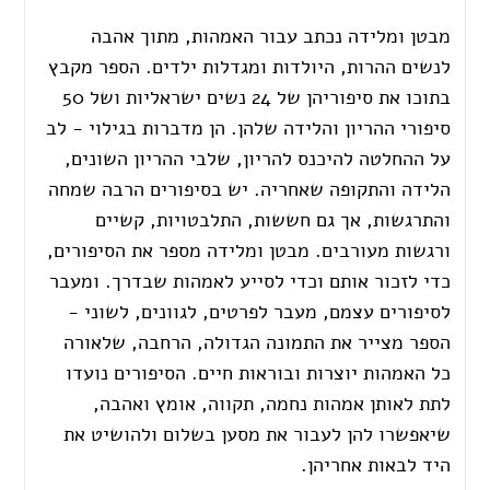
מבטן ומלידה נכתב עבור האמהות, מתוך אהבה
לנשים ההרות, היולדות ומגדלות ילדים. הספר מקבץ
בתוכו את סיפוריהן של 24 נשים ישראליות ושל 50
סיפורי ההריון והלידה שלהן. הן מדברות בגילוי - לב
על ההחלטה להיכנס להריון, שלבי ההריון השונים,
הלידה והתקופה שאחריה. יש בסיפורים הרבה שמחה
והתרגשות, אך גם חששות, התלבטויות, קשיים
ורגשות מעורבים. מבטן ומלידה מספר את הסיפורים,
כדי לזכור אותם וכדי לסייע לאמהות שבדרך. ומעבר
לסיפורים עצמם, מעבר לפרטים, לגוונים, לשוני -
הספר מצייר את התמונה הגדולה, הרחבה, שלאורה
כל האמהות יוצרות ובוראות חיים. הסיפורים נועדו
לתת לאותן אמהות נחמה, תקווה, אומץ ואהבה,
שיאפשרו להן לעבור את מסען בשלום ולהושיט את
היד לבאות אחריהן.