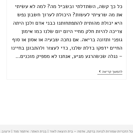
כל כך קשה, השתדלתי ובשביל מה? למה לא עשיתי
את מה שרציתי לעשות? היכולת לערוך חשבון נפש
היא יכולת מהותית להתפתחותנו כבני אדם ולכן היתה
צריכה להיות חלק מחיי היום יום שלנו כמו אימון
גופני ותזונה בריאה. אם נחכה שבעיה או אסון או סוף
החיים ידפקו בדלת שלנו, כדי לעצור ולהתבונן בחיינו
– נגלה שכשהרגע מגיע, אנחנו לא מספיק מוכנים…
להמשך קריאה
כל הזכויות שמורות לנועה ברקת, אדמה – בית הוצאה לאור | בנית האתר: איתמר מגד | עיצוב: