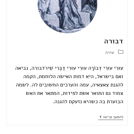
דבורה
שירה
עוּרִי עוּרִי דְּבוֹרָה עוּרִי עוּרִי דַּבְּרִי שִׁירדבורה, נביאה
ואם בישראל, היא דמות האישה הלוחמת, הקמה
להגנת צאצאיה, עמה והערכים החשובים לה. לשמה
צמוד גם התואר אשת לפידות, המתאר את האש
הבוערת בה כשהיא נזעקת להגנה.
להמשך קריאה