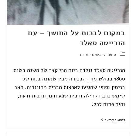
במקום לבכות על החושך – עם
הנרייטה סאלד
סיפורה- נשים יוצרות
הנרייטה סאלד נולדה ביום הכי קצר של השנה בשנת
1860 בבולטימור. הבכורה מבין שמונה בנות של
בנימין וסופי שהגיעו לארצות הברית מהונגריה. האב
שימש כרב הקהילה והבית שפע חום, תרבות ודעת,
והיה פתוח לכל.
להמשך קריאה