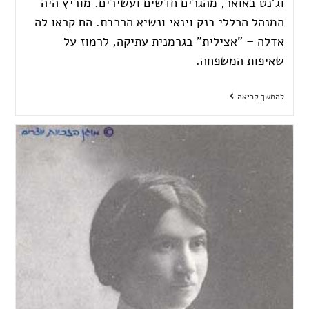
וג'נט באואר, מהגרים חדשים ועשירים. מוריץ היה
המנהל הכללי בנק וינאי ונשיא הרכבת. הם קראו לה
אדלה – "אצילית" בגרמנית עתיקה, לרמוז על
שאיפות המשפחה.
להמשך קריאה