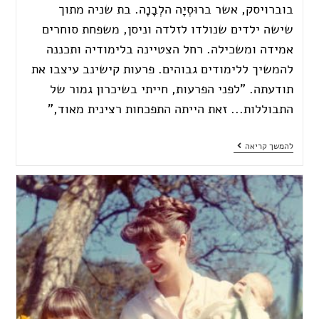
בוברויסק, אשר ברוּסְיָה הלְבָנָה. בת שניה מתוך
שישה ילדים שנולדו לזלדה וניסן, משפחת סוחרים
אמידה ומשכילה. רחל הצטיינה בלימודיה ותכננה
להמשיך ללימודים גבוהים. פרעות קישינב עיצבו את
תודעתה. "לפני הפרעות, חייתי בשיכרון גמור של
התבוללות... זאת הייתה התפכחות רצינית מאוד,"
להמשך קריאה