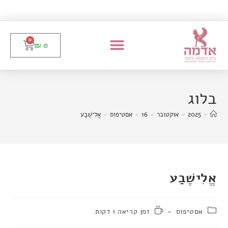
0
₪
0
בלוג
>
2025
>
אוקטובר
>
16
>
אםטיפוס
>
אֱלִישֶׁבַע
אֱלִישֶׁבַע
אםטיפוס
זמן קריאה 1 דקות