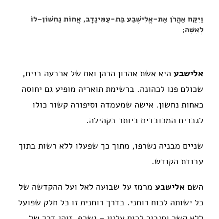
וַיִּקַּח אַהֲרֹן אֶת-אֱלִישֶׁבַע בַּת-עַמִּינָדָב, אֲחוֹת נַחְשׁוֹן–לוֹ
לְאִשָּׁה;
אלישבע
היא אשת אהרון הכהן ואם של ארבעה בנים,
שכולם פנו לכהונה. ברשימת תואריה מופיע גם יחוסה
כאחות נחשון. אישה שמעמדה וסיפורה קשור כולו
לגברים המכובדים ביותר בקהילה.
שניים מבניה נשרפו, מתוך כך שפעלו ללא רשות בתוך
עבודת הקודש.
השם
אלישבע
מרמז על שבועה לאל ועל ההקדשה של
כל ישותה לכוח רוחני. בדרך רוחנית זו כל חלק שפועל
ללא קשר וחיבור לכוח עליון – נשרף. זוהי דרך של